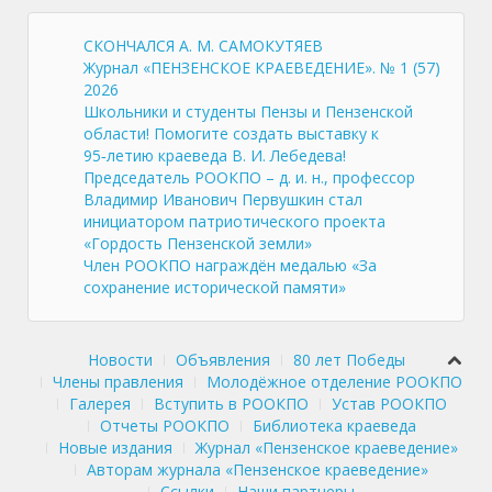
СКОНЧАЛСЯ А. М. САМОКУТЯЕВ
Журнал «ПЕНЗЕНСКОЕ КРАЕВЕДЕНИЕ». № 1 (57)
2026
Школьники и студенты Пензы и Пензенской
области! Помогите создать выставку к
95‑летию краеведа В. И. Лебедева!
Председатель РООКПО – д. и. н., профессор
Владимир Иванович Первушкин стал
инициатором патриотического проекта
«Гордость Пензенской земли»
Член РООКПО награждён медалью «За
сохранение исторической памяти»
Новости
Объявления
80 лет Победы
Члены правления
Молодёжное отделение РООКПО
Галерея
Вступить в РООКПО
Устав РООКПО
Отчеты РООКПО
Библиотека краеведа
Новые издания
Журнал «Пензенское краеведение»
Авторам журнала «Пензенское краеведение»
Ссылки
Наши партнеры