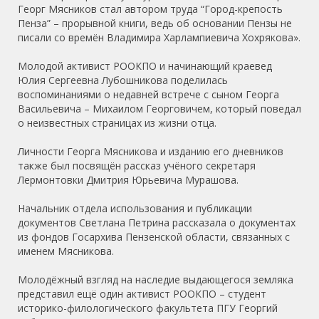
Георг Мясников стал автором труда “Город-крепость
Пенза” – прорывной книги, ведь об основании Пензы не
писали со времён Владимира Харлампиевича Хохрякова».
Молодой активист РООКПО и начинающий краевед
Юлия Сергеевна Лубошникова поделилась
воспоминаниями о недавней встрече с сыном Георга
Васильевича – Михаилом Георговичем, который поведал
о неизвестных страницах из жизни отца.
Личности Георга Мясникова и изданию его дневников
также был посвящён рассказ учёного секретаря
Лермонтовки Дмитрия Юрьевича Мурашова.
Начальник отдела использования и публикации
документов Светлана Петрина рассказала о документах
из фондов Госархива Пензенской области, связанных с
именем Мясникова.
Молодёжный взгляд на наследие выдающегося земляка
представил ещё один активист РООКПО – студент
историко-филологического факультета ПГУ Георгий