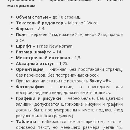
материалам:
Объем статьи
– до 10 страниц.
Текстовый редактор
– Microsoft Word.
Формат
– А 4.
Поля
– верхнее 2 см, нижнее 2см, левое 2 см, правое
2 см
Шрифт
– Times New Roman.
Размер шрифта
– 14.
Межстрочный интервал
– 1,5.
Абзацный отступ
– 1,25.
Ориентация
– книжная, без простановки страниц,
без переносов, без постраничных сносок.
При написании статьи не исключать
букву «ё».
Фотографии
– четкие, в пригодном для
воспроизведения виде, должны иметь подпись.
Графики и рисунки
– черно-белые, без цветной
заливки. Допускается штриховка. Рисунки и графики
должны быть пронумерованы и иметь подпись (под
рисунком или под графиком).
Таблицы
– набираются тем же шрифтом, что и
основной текст, но меньшего размера (кегль 12,