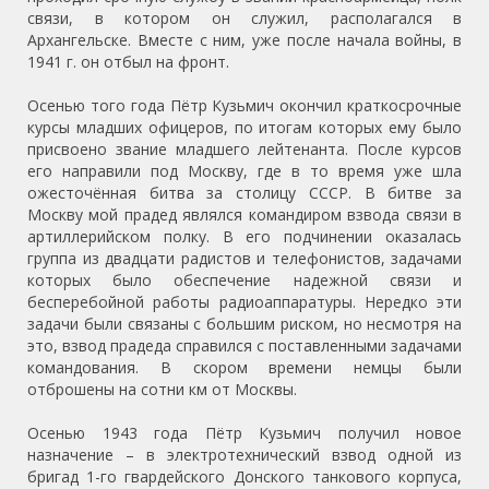
связи, в котором он служил, располагался в
Архангельске. Вместе с ним, уже после начала войны, в
1941 г. он отбыл на фронт.
Осенью того года Пётр Кузьмич окончил краткосрочные
курсы младших офицеров, по итогам которых ему было
присвоено звание младшего лейтенанта. После курсов
его направили под Москву, где в то время уже шла
ожесточённая битва за столицу СССР. В битве за
Москву мой прадед являлся командиром взвода связи в
артиллерийском полку. В его подчинении оказалась
группа из двадцати радистов и телефонистов, задачами
которых было обеспечение надежной связи и
бесперебойной работы радиоаппаратуры. Нередко эти
задачи были связаны с большим риском, но несмотря на
это, взвод прадеда справился с поставленными задачами
командования. В скором времени немцы были
отброшены на сотни км от Москвы.
Осенью 1943 года Пётр Кузьмич получил новое
назначение – в электротехнический взвод одной из
бригад 1-го гвардейского Донского танкового корпуса,