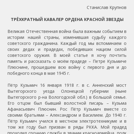
Станислав Крупнов
ТРЁХКРАТНЫЙ КАВАЛЕР ОРДЕНА КРАСНОЙ ЗВЕЗДЫ
Великая Отечественная война была важным событием в
истории нашей страны, изменившая судьбу каждого
советского гражданина. Каждый год мы вспоминаем о
своих дедах и прадедах, победивших нацизм силой
советского оружия. В моей статье я хочу почтить
память и рассказать о моём прадеде – Петре Кузьмиче
Плюснине, прошедшем всю войну с первого дня и до
победного конца в мае 1945 г.
Пётр Кузьмич 16 января 1918 г. в с. Анненский мост
Вытегорского уезда Олонецкой губернии (ныне
Вытегорского р-на Вологодской обл.) в большой семье.
Его отцом был бывший волостной писарь – Кузьма
Афанасьевич Плюснин. Рос Пётр Кузьмич вместе со
своими братьями – Александром и Василием. До 1940 г.
Пётр Кузьмич учился в местном электротехникуме и в
том же году был призван в ряды РККА. Мой прадед
проходил срочную службу в звании красноармейца, полк