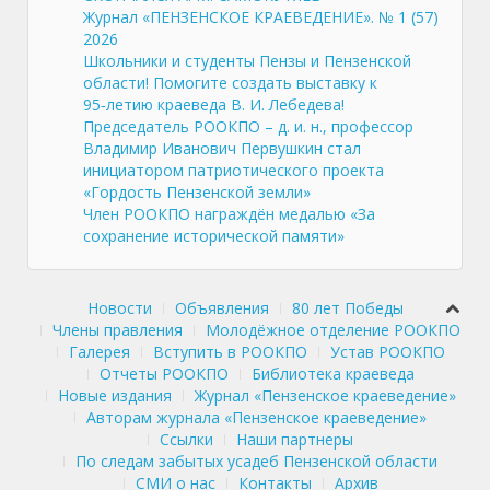
Журнал «ПЕНЗЕНСКОЕ КРАЕВЕДЕНИЕ». № 1 (57)
2026
Школьники и студенты Пензы и Пензенской
области! Помогите создать выставку к
95‑летию краеведа В. И. Лебедева!
Председатель РООКПО – д. и. н., профессор
Владимир Иванович Первушкин стал
инициатором патриотического проекта
«Гордость Пензенской земли»
Член РООКПО награждён медалью «За
сохранение исторической памяти»
Новости
Объявления
80 лет Победы
Члены правления
Молодёжное отделение РООКПО
Галерея
Вступить в РООКПО
Устав РООКПО
Отчеты РООКПО
Библиотека краеведа
Новые издания
Журнал «Пензенское краеведение»
Авторам журнала «Пензенское краеведение»
Ссылки
Наши партнеры
По следам забытых усадеб Пензенской области
СМИ о нас
Контакты
Архив