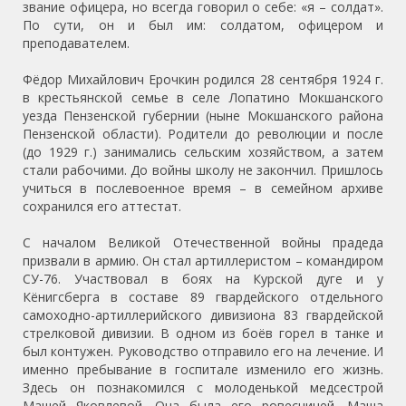
звание офицера, но всегда говорил о себе: «я – солдат».
По сути, он и был им: солдатом, офицером и
преподавателем.
Фёдор Михайлович Ерочкин родился 28 сентября 1924 г.
в крестьянской семье в селе Лопатино Мокшанского
уезда Пензенской губернии (ныне Мокшанского района
Пензенской области). Родители до революции и после
(до 1929 г.) занимались сельским хозяйством, а затем
стали рабочими. До войны школу не закончил. Пришлось
учиться в послевоенное время – в семейном архиве
сохранился его аттестат.
С началом Великой Отечественной войны прадеда
призвали в армию. Он стал артиллеристом – командиром
СУ-76. Участвовал в боях на Курской дуге и у
Кёнигсберга в составе 89 гвардейского отдельного
самоходно-артиллерийского дивизиона 83 гвардейской
стрелковой дивизии. В одном из боёв горел в танке и
был контужен. Руководство отправило его на лечение. И
именно пребывание в госпитале изменило его жизнь.
Здесь он познакомился с молоденькой медсестрой
Машей Яковлевой. Она была его ровесницей. Маша