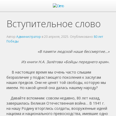
Вступительное слово
Автор
Администратор
в
20 апреля, 2025
. Опубликовано
80 лет
Победы
«В памяти людской наше бессмертие…»
Из книги Н.А. Залётова
«
Бойцы переднего края
»
.
В настоящее время мы очень часто слышим
безразличие у подрастающего поколения к заслугам
наших предков. Они не ценят той свободы, которую мы
имеем. Но какой ценой она далась нашему народу?
Давайте вспомним: совсем недавно, 80 лет назад,
завершилась Великая Отечественная война… В 1941 г.
на нашу Родину вторглись солдаты, вооружённые идеей
нацизма и национального превосходства, имевшие одно