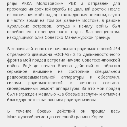
ряды РККА Молотовским РВК и отправлен для
прохождения срочной службы на Дальний Восток. После
её окончания мой прадед стал кадровым военным, служа
в частях армии на том же Дальнем Востоке, в районе
Курильских островов, откуда к началу войны был
переброшен в военную часть под г. Благовещенском,
находящимся близ Советско-Маньчжурской границы
В звании лейтенанта и начальника радиомастерской 464
отдельного дивизиона «ОСНАЗ» 2-го Дальневосточного
фронта мой прадед встретил начало Советско-японской
войны. Ещё до начала боевых действий он обратил
серьёзное внимание на состояние специальной
радиоразведывательной аппаратуры и обеспечил,
силами радиомастерской и личного состава,
своевременный ремонт аппаратуры. За это мой прадед
был награждён медалью «За боевые заслуги» и отмечен
благодарностью начальника радиодивизиона.
В течение боевых действий он прошел весь
Манчжурский регион до северной границы Кореи.