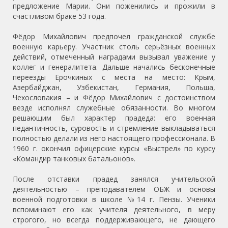
предложение Марии. Они поженились и прожили в
счастливом браке 53 года.
Фёдор Михайлович предпочел гражданской службе
военную карьеру. Участник столь серьёзных военных
действий, отмеченный наградами вызывал уважение у
коллег и генералитета. Дальше начались бесконечные
переезды Ерочкиных с места на место: Крым,
Азербайджан, Узбекистан, Германия, Польша,
Чехословакия – и Фёдор Михайлович с достоинством
везде исполнял служебные обязанности. Во многом
решающим был характер прадеда: его военная
педантичность, суровость и стремление выкладываться
полностью делали из него настоящего профессионала. В
1960 г. окончил офицерские курсы «Выстрел» по курсу
«Командир танковых батальонов».
После отставки прадед занялся учительской
деятельностью – преподавателем ОБЖ и основы
военной подготовки в школе №14 г. Пензы. Ученики
вспоминают его как учителя деятельного, в меру
строгого, но всегда поддерживающего, не дающего