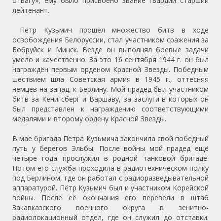
отвагу», ему было присвоено звание гвардии старший
лейтенант.
Пётр Кузьмич прошёл множество битв в ходе
освобождения Белоруссии, стал участником сражения за
Бобруйск и Минск. Везде он выполнял боевые задачи
умело и качественно. За это 16 сентября 1944 г. он был
награждён первым орденом Красной Звезды. Победным
шествием шла Советская армия в 1945 г., оттесняя
немцев на запад, к Берлину. Мой прадед был участником
битв за Кёнигсберг и Варшаву, за заслуги в которых он
был представлен к награждению соответствующими
медалями и второму ордену Красной Звезды.
В мае бригада Петра Кузьмича закончила свой победный
путь у берегов Эльбы. После войны мой прадед ещё
четыре года прослужил в родной танковой бригаде.
Потом его служба проходила в радиотехническом полку
под Берлином, где он работал с радиоразведывательной
аппаратурой. Пётр Кузьмич был и участником Корейской
войны. После её окончания его перевели в штаб
Закавказского военного округа в зенитно-
радиолокационный отдел, где он служил до отставки.