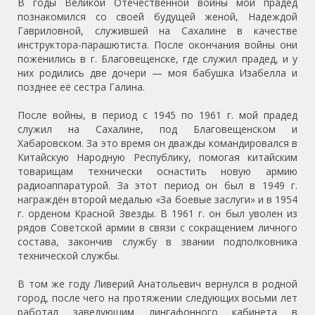
В годы Великой Отечественной войны мой прадед
познакомился со своей будущей женой, Надеждой
Гавриловной, служившей на Сахалине в качестве
инструктора-парашютиста. После окончания войны они
поженились в г. Благовещенске, где служил прадед, и у
них родились две дочери — моя бабушка Изабелла и
позднее её сестра Галина.
После войны, в период с 1945 по 1961 г. мой прадед
служил на Сахалине, под Благовещенском и
Хабаровском. За это время он дважды командировался в
Китайскую Народную Республику, помогая китайским
товарищам технически оснастить новую армию
радиоаппаратурой. За этот период он был в 1949 г.
награждён второй медалью «За боевые заслуги» и в 1954
г. орденом Красной Звезды. В 1961 г. он был уволен из
рядов Советской армии в связи с сокращением личного
состава, закончив службу в звании подполковника
технической службы.
В том же году Ливерий Анатольевич вернулся в родной
город, после чего на протяжении следующих восьми лет
работал заведующим лингафонного кабинета в