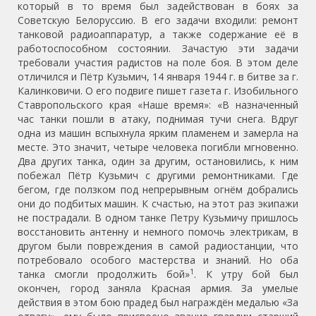
который в то время был задействован в боях за
Советскую Белоруссию. В его задачи входили: ремонт
танковой радиоаппаратур, а также содержание её в
работоспособном состоянии. Зачастую эти задачи
требовали участия радистов на поле боя. В этом деле
отличился и Пётр Кузьмич, 14 января 1944 г. в битве за г.
Калинковичи. О его подвиге пишет газета г. Изобильного
Ставропольского края «Наше время»: «В назначенный
час танки пошли в атаку, поднимая тучи снега. Вдруг
одна из машин вспыхнула ярким пламенем и замерла на
месте. Это значит, четыре человека погибли мгновенно.
Два других танка, один за другим, остановились, к ним
побежал Пётр Кузьмич с другими ремонтниками. Где
бегом, где ползком под непрерывным огнём добрались
они до подбитых машин. К счастью, на этот раз экипажи
не пострадали. В одном танке Петру Кузьмичу пришлось
восстановить антенну и немного помочь электрикам, в
другом были повреждения в самой радиостанции, что
потребовало особого мастерства и знаний. Но оба
1
танка смогли продолжить бой»
. К утру бой был
окончен, город заняла Красная армия. За умелые
действия в этом бою прадед был награждён медалью «За