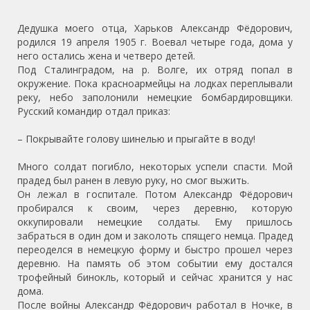
Дедушка моего отца, Харьков Александр Фёдорович,
родился 19 апреля 1905 г. Воевал четыре года, дома у
него остались жена и четверо детей.
Под Сталинградом, на р. Волге, их отряд попал в
окружение. Пока красноармейцы на лодках переплывали
реку, небо заполонили немецкие бомбардировщики.
Русский командир отдал приказ:
– Покрывайте голову шинелью и прыгайте в воду!
Много солдат погибло, некоторых успели спасти. Мой
прадед был ранен в левую руку, но смог выжить.
Он лежал в госпитале. Потом Александр Фёдорович
пробирался к своим, через деревню, которую
оккупировали немецкие солдаты. Ему пришлось
забраться в один дом и заколоть спящего немца. Прадед
переоделся в немецкую форму и быстро прошел через
деревню. На память об этом событии ему достался
трофейный бинокль, который и сейчас хранится у нас
дома.
После войны Александр Фёдорович работал в Ночке, в