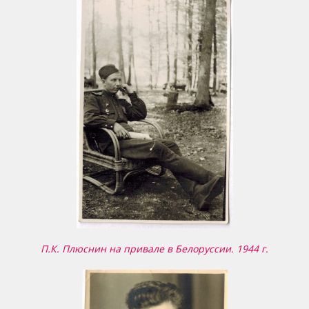
П.К. Плюснин на привале в Белоруссии. 1944 г.