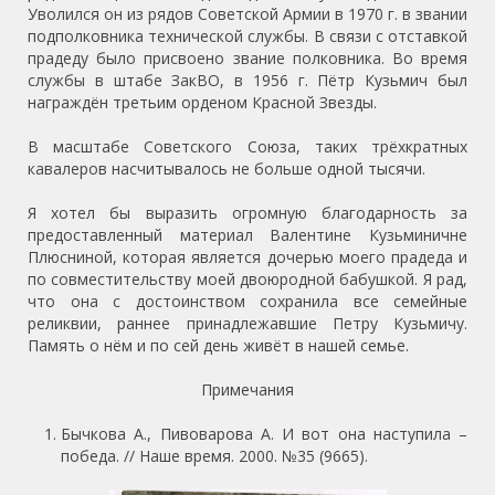
Уволился он из рядов Советской Армии в 1970 г. в звании
подполковника технической службы. В связи с отставкой
прадеду было присвоено звание полковника. Во время
службы в штабе ЗакВО, в 1956 г. Пётр Кузьмич был
награждён третьим орденом Красной Звезды.
В масштабе Советского Союза, таких трёхкратных
кавалеров насчитывалось не больше одной тысячи.
Я хотел бы выразить огромную благодарность за
предоставленный материал Валентине Кузьминичне
Плюсниной, которая является дочерью моего прадеда и
по совместительству моей двоюродной бабушкой. Я рад,
что она с достоинством сохранила все семейные
реликвии, раннее принадлежавшие Петру Кузьмичу.
Память о нём и по сей день живёт в нашей семье.
Примечания
Бычкова А., Пивоварова А. И вот она наступила –
победа. // Наше время. 2000. №35 (9665).