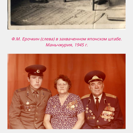
Ф.М. Ерочкин (слева) в захваченном японском штабе.
Маньчжурия, 1945 г.