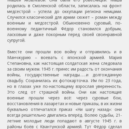
родилась в Смоленской области, записалась на фронт
медсестрой – успела до оккупации региона немцами.
Случился классический для армии сюжет – роман между
военным и медсестрой. Обыкновенно суровый, по-
военному педантичный Фёдор становился добрым,
ласковым и даже покорным перед своей своенравной
супругой.
Вместе они прошли всю войну и отправились и в
Манчжурию – воевать с японской армией. Мария
Степановна, как настоящая солдатская жена следовала
за своим мужем. 1945 г. принес им радость от окончания
войны, государственные награды……и долгожданную
свадьбу. Сохранилась их фотокарточка. Им по 23 года,
но в глазах уже по-настоящему взрослая уверенность.
Это след от страшной войны. Они как настоящие
военные прошли через всё: через суровые бои,
восстановления в лазаретах и новые приказы, в их жизни
буквально отпечатался приказ «Ни шагу назад»: они
всегда решительно двигались вперёд. Волею судьбы, 21-
летние молодые люди попадают в августе 1945 г. в
районы боёв с Квантунской армией. Тут Фёдор сделал