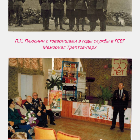
П.К. Плюснин с товарищами в годы службы в ГСВГ.
Мемориал Трептов-парк