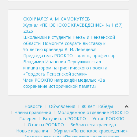
СКОНЧАЛСЯ А. М. САМОКУТЯЕВ
Журнал «ПЕНЗЕНСКОЕ КРАЕВЕДЕНИЕ». № 1 (57)
2026
Школьники и студенты Пензы и Пензенской
области! Помогите создать выставку к
95‑летию краеведа В. И. Лебедева!
Председатель РООКПО – д. и. н., профессор
Владимир Иванович Первушкин стал
инициатором патриотического проекта
«Гордость Пензенской земли»
Член РООКПО награждён медалью «За
сохранение исторической памяти»
Новости
Объявления
80 лет Победы
Члены правления
Молодёжное отделение РООКПО
Галерея
Вступить в РООКПО
Устав РООКПО
Отчеты РООКПО
Библиотека краеведа
Новые издания
Журнал «Пензенское краеведение»
Авторам журнала «Пензенское краеведение»