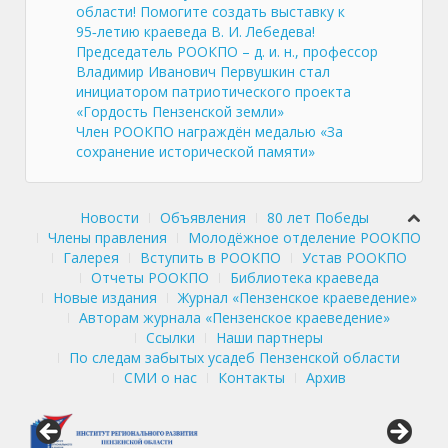
области! Помогите создать выставку к
95‑летию краеведа В. И. Лебедева!
Председатель РООКПО – д. и. н., профессор
Владимир Иванович Первушкин стал
инициатором патриотического проекта
«Гордость Пензенской земли»
Член РООКПО награждён медалью «За
сохранение исторической памяти»
Новости
Объявления
80 лет Победы
Члены правления
Молодёжное отделение РООКПО
Галерея
Вступить в РООКПО
Устав РООКПО
Отчеты РООКПО
Библиотека краеведа
Новые издания
Журнал «Пензенское краеведение»
Авторам журнала «Пензенское краеведение»
Ссылки
Наши партнеры
По следам забытых усадеб Пензенской области
СМИ о нас
Контакты
Архив