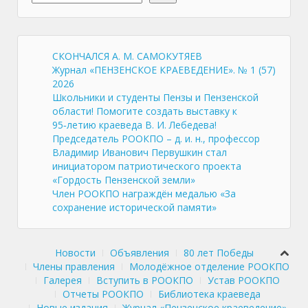
СКОНЧАЛСЯ А. М. САМОКУТЯЕВ
Журнал «ПЕНЗЕНСКОЕ КРАЕВЕДЕНИЕ». № 1 (57)
2026
Школьники и студенты Пензы и Пензенской
области! Помогите создать выставку к
95‑летию краеведа В. И. Лебедева!
Председатель РООКПО – д. и. н., профессор
Владимир Иванович Первушкин стал
инициатором патриотического проекта
«Гордость Пензенской земли»
Член РООКПО награждён медалью «За
сохранение исторической памяти»
Новости
Объявления
80 лет Победы
Члены правления
Молодёжное отделение РООКПО
Галерея
Вступить в РООКПО
Устав РООКПО
Отчеты РООКПО
Библиотека краеведа
Новые издания
Журнал «Пензенское краеведение»