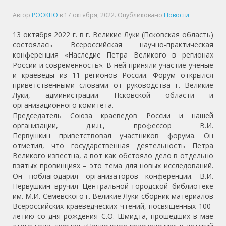
Автор
РООКПО
в
17 октября, 2022
. Опубликовано
Новости
13 октября 2022 г. в г. Великие Луки (Псковская область)
состоялась Всероссийская научно-практическая
конференция «Наследие Петра Великого в регионах
России и современность». В ней приняли участие ученые
и краеведы из 11 регионов России. Форум открылся
приветственными словами от руководства г. Великие
Луки, администрации Псковской области и
организационного комитета.
Председатель Союза краеведов России и нашей
организации, д.и.н., профессор В.И.
Первушкин приветствовал участников форума. Он
отметил, что государственная деятельность Петра
Великого известна, а вот как обстояло дело в отдельно
взятых провинциях – это тема для новых исследований.
Он поблагодарил организаторов конференции. В.И.
Первушкин вручил Центральной городской библиотеке
им. М.И. Семевского г. Великие Луки сборник материалов
Всероссийских краеведческих чтений, посвященных 100-
летию со дня рождения С.О. Шмидта, прошедших в мае