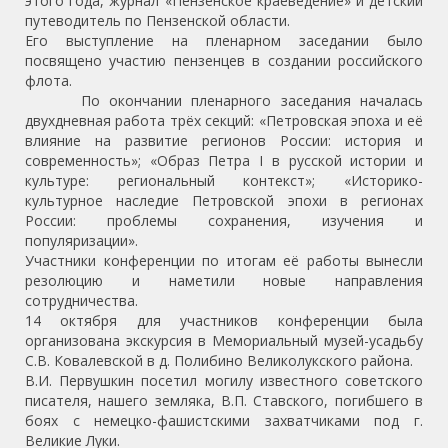
этого года, журнал «Пензенское краеведение» и детский
путеводитель по Пензенской области.
Его выступление на пленарном заседании было
посвящено участию пензенцев в создании российского
флота.
По окончании пленарного заседания началась
двухдневная работа трёх секций: «Петровская эпоха и её
влияние на развитие регионов России: история и
современность»; «Образ Петра I в русской истории и
культуре: региональный контекст»; «Историко-
культурное наследие Петровской эпохи в регионах
России: проблемы сохранения, изучения и
популяризации».
Участники конференции по итогам её работы вынесли
резолюцию и наметили новые направления
сотрудничества.
14 октября для участников конференции была
организована экскурсия в Мемориальный музей-усадьбу
С.В. Ковалевской в д. Полибино Великолукского района.
В.И. Первушкин посетил могилу известного советского
писателя, нашего земляка, В.П. Ставского, погибшего в
боях с немецко-фашистскими захватчиками под г.
Великие Луки.