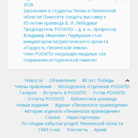
2026
Школьники и студенты Пензы и Пензенской
области! Помогите создать выставку к
95‑летию краеведа В. И. Лебедева!
Председатель РООКПО – д. и. н., профессор
Владимир Иванович Первушкин стал
инициатором патриотического проекта
«Гордость Пензенской земли»
Член РООКПО награждён медалью «За
сохранение исторической памяти»
Новости
Объявления
80 лет Победы
Члены правления
Молодёжное отделение РООКПО
Галерея
Вступить в РООКПО
Устав РООКПО
Отчеты РООКПО
Библиотека краеведа
Новые издания
Журнал «Пензенское краеведение»
Авторам журнала «Пензенское краеведение»
Ссылки
Наши партнеры
По следам забытых усадеб Пензенской области
СМИ о нас
Контакты
Архив