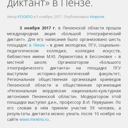
диктант» в Пензе.
Автор
РООКПО
в
5 ноября, 2017
. Опубликовано
Новости
3 ноября 2017 г.
в Пензенской области прошла
международная акция «Большой этнографический
диктант». Для его написания было организовано шесть
площадок:
в Пензе
– в доме молодежи, ПГУ, социально-
педагогическом колледже, колледже искусств,
библиотеке имени М.Ю. Лермонтова; в Бессоновке – в
местной школе. Организатором «Большого
этнографического диктанта» на площадке ПГУ
выступили историко-филологический факультет,
Региональная общественная организация краеведов
Пензенской области и общественная организация
«Региональная мордовская национально-культурная
автономия Пензенской области». Модератором этой
площадки выступил д.и.н., профессор В.И. Первушкин. По
его словам в нём приняли участие 59 человек, а
результаты диктанта можно узнать после 10 ноября на
сайте
www.miretno.ru
.