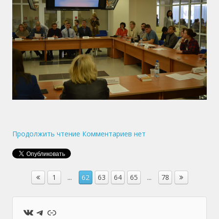
Продолжить чтение
Комментариев нет
1
...
62
63
64
65
...
78
ВКонтакте
Telegram
Ссылка