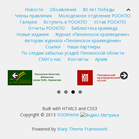
Новости
Объявления
80 лет Победы
Члены правления
Молодёжное отделение РООКПО
Галерея
Вступить в РООКПО
Устав РООКПО
Отчеты РООКПО
Библиотека краеведа
Новые издания
Журнал «Пензенское краеведение»
Авторам журнала «Пензенское краеведение»
Ссылки
Наши партнеры
По следам забытых усадеб Пензенской области
СМИ о нас
Контакты
Архив
Built with HTML5 and CSS3
Copyright © 2013
YOOtheme
Powered by
Warp Theme Framework