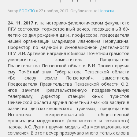
Автор
РООКПО
в
27 ноября, 2017
. Опубликовано
Новости
24. 11. 2017 г.
на историко-филологическом факультете
ПГУ состоялся торжественный вечер, посвященный 60-
летию со дня рождения д.и.н., профессора, председателя
нашей организации Владимира Ивановича Первушкина.
Проректор по научной и инновационной деятельности
ПГУ И.И. Артёмов наградил юбиляра Почетной грамотой
университета, заместитель Председателя
Правительства Пензенской области В.И. Трохин вручил
ему Почётный знак Губернатора Пензенской области
«Во славу земли Пензенской», заместитель
Председателя Правительства Пензенской области О.В.
Ягов зачитал Правительственную поздравительную
телеграмму, директор станции юных туристов
Пензенской области вручил почётный знак «За заслуги в
развитии детско-юношеского туризма», председатель
Исполкома межрегиональной общественный
организации мордовского (мокшанского и эрзянского)
народа А.С. Лузгин вручил медаль «За межнациональное
согласие». В этот вечер прозвучало много тёплых слов в