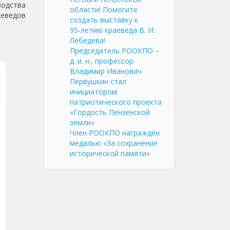
водства
области! Помогите
аеведов
создать выставку к
95‑летию краеведа В. И.
Лебедева!
Председатель РООКПО –
д. и. н., профессор
Владимир Иванович
Первушкин стал
инициатором
патриотического проекта
«Гордость Пензенской
земли»
Член РООКПО награждён
медалью «За сохранение
исторической памяти»