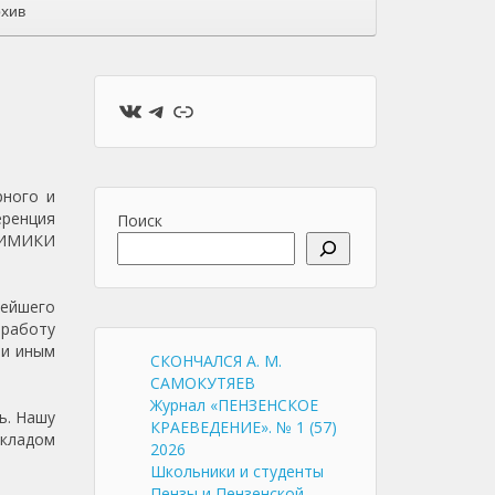
хив
ВКонтакте
Telegram
Ссылка
рного и
еренция
Поиск
НИМИКИ
нейшего
 работу
 и иным
СКОНЧАЛСЯ А. М.
САМОКУТЯЕВ
Журнал «ПЕНЗЕНСКОЕ
ь. Нашу
КРАЕВЕДЕНИЕ». № 1 (57)
окладом
2026
Школьники и студенты
Пензы и Пензенской