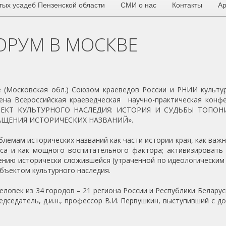
тых усадеб Пензенской области
СМИ о нас
Контакты
Ар
ОРУМ В МОСКВЕ
 (Московская обл.) Союзом краеведов России и РНИИ культу
дена Всероссийская краеведческая научно-практическая конф
ЕКТ КУЛЬТУРНОГО НАСЛЕДИЯ: ИСТОРИЯ И СУДЬБЫ ТОПО
ЩЕНИЯ ИСТОРИЧЕСКИХ НАЗВАНИЙ».
емам исторических названий как части истории края, как важ
са и как мощного воспитательного фактора; активизировать
ению исторически сложившейся (утраченной по идеологическим
бъектом культурного наследия.
век из 34 городов – 21 региона России и Республики Беларус
дседатель, д.и.н., профессор В.И. Первушкин, выступивший с д