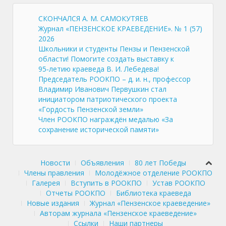
СКОНЧАЛСЯ А. М. САМОКУТЯЕВ
Журнал «ПЕНЗЕНСКОЕ КРАЕВЕДЕНИЕ». № 1 (57)
2026
Школьники и студенты Пензы и Пензенской
области! Помогите создать выставку к
95‑летию краеведа В. И. Лебедева!
Председатель РООКПО – д. и. н., профессор
Владимир Иванович Первушкин стал
инициатором патриотического проекта
«Гордость Пензенской земли»
Член РООКПО награждён медалью «За
сохранение исторической памяти»
Новости
Объявления
80 лет Победы
Члены правления
Молодёжное отделение РООКПО
Галерея
Вступить в РООКПО
Устав РООКПО
Отчеты РООКПО
Библиотека краеведа
Новые издания
Журнал «Пензенское краеведение»
Авторам журнала «Пензенское краеведение»
Ссылки
Наши партнеры