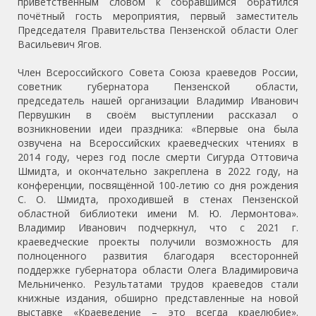
приветственным словом к собравшимся обратился
почётный гость мероприятия, первый заместитель
Председателя Правительства Пензенской области Олег
Васильевич Ягов.
Член Всероссийского Совета Союза краеведов России,
советник губернатора Пензенской области,
председатель нашей организации Владимир Иванович
Первушкин в своём выступлении рассказал о
возникновении идеи праздника: «Впервые она была
озвучена на Всероссийских краеведческих чтениях в
2014 году, через год после смерти Сигурда Оттовича
Шмидта, и окончательно закреплена в 2022 году, на
конференции, посвящённой 100-летию со дня рождения
С. О. Шмидта, проходившей в стенах Пензенской
областной библиотеки имени М. Ю. Лермонтова».
Владимир Иванович подчеркнул, что с 2021 г.
краеведческие проекты получили возможность для
полноценного развития благодаря всесторонней
поддержке губернатора области Олега Владимировича
Мельниченко. Результатами трудов краеведов стали
книжные издания, обширно представленные на новой
выставке «Краеведение – это всегда краелюбие».