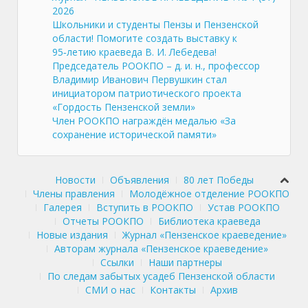
2026
Школьники и студенты Пензы и Пензенской
области! Помогите создать выставку к
95‑летию краеведа В. И. Лебедева!
Председатель РООКПО – д. и. н., профессор
Владимир Иванович Первушкин стал
инициатором патриотического проекта
«Гордость Пензенской земли»
Член РООКПО награждён медалью «За
сохранение исторической памяти»
Новости
Объявления
80 лет Победы
Члены правления
Молодёжное отделение РООКПО
Галерея
Вступить в РООКПО
Устав РООКПО
Отчеты РООКПО
Библиотека краеведа
Новые издания
Журнал «Пензенское краеведение»
Авторам журнала «Пензенское краеведение»
Ссылки
Наши партнеры
По следам забытых усадеб Пензенской области
СМИ о нас
Контакты
Архив