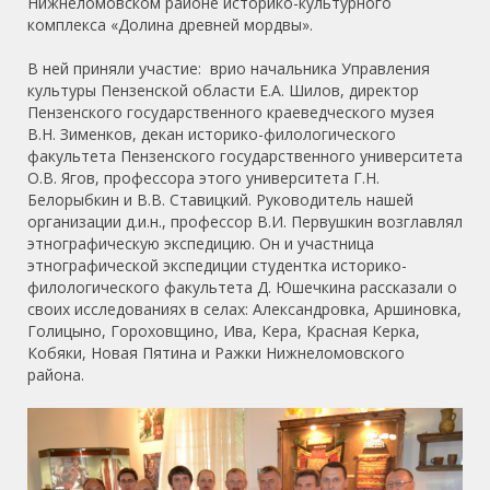
Нижнеломовском районе историко-культурного
комплекса «Долина древней мордвы».
В ней приняли участие:
врио начальника Управления
культуры Пензенской области Е.А. Шилов, директор
Пензенского государственного краеведческого музея
В.Н. Зименков, декан историко-филологического
факультета Пензенского государственного университета
О.В. Ягов, профессора этого университета Г.Н.
Белорыбкин и В.В. Ставицкий. Руководитель нашей
организации д.и.н., профессор В.И. Первушкин возглавлял
этнографическую экспедицию. Он и участница
этнографической экспедиции студентка историко-
филологического факультета Д. Юшечкина рассказали о
своих исследованиях в селах: Александровка, Аршиновка,
Голицыно, Гороховщино, Ива, Кера, Красная Керка,
Кобяки, Новая Пятина и Ражки Нижнеломовского
района.