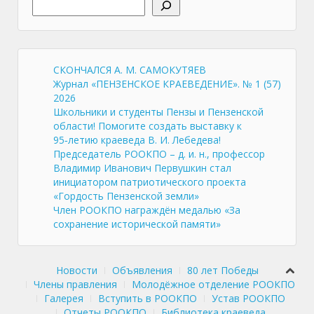
СКОНЧАЛСЯ А. М. САМОКУТЯЕВ
Журнал «ПЕНЗЕНСКОЕ КРАЕВЕДЕНИЕ». № 1 (57)
2026
Школьники и студенты Пензы и Пензенской
области! Помогите создать выставку к
95‑летию краеведа В. И. Лебедева!
Председатель РООКПО – д. и. н., профессор
Владимир Иванович Первушкин стал
инициатором патриотического проекта
«Гордость Пензенской земли»
Член РООКПО награждён медалью «За
сохранение исторической памяти»
Новости
Объявления
80 лет Победы
Члены правления
Молодёжное отделение РООКПО
Галерея
Вступить в РООКПО
Устав РООКПО
Отчеты РООКПО
Библиотека краеведа