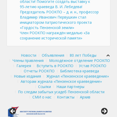
области! Помогите создать выставку к
95‑летию краеведа В. И. Лебедева!
Председатель РООКПО – д. и. н., профессор
Владимир Иванович Первушкин стал
инициатором патриотического проекта
«Гордость Пензенской земли»
Член РООКПО награждён медалью «За
сохранение исторической памяти»
Новости
Объявления
80 лет Победы
Члены правления
Молодёжное отделение РООКПО
Галерея
Вступить в РООКПО
Устав РООКПО
Отчеты РООКПО
Библиотека краеведа
Новые издания
Журнал «Пензенское краеведение»
Авторам журнала «Пензенское краеведение»
Ссылки
Наши партнеры
По следам забытых усадеб Пензенской области
СМИ о нас
Контакты
Архив