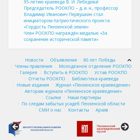
95‑летию краеведа В. И. Лебедева!
Председатель РООКПО – д. и. н., профессор
Владимир Иванович Первушкин стал
инициатором патриотического проекта
«Гордость Пензенской земли»
Член РООКПО награждён медалью «За
сохранение исторической памяти»
Новости
Объявления
80 лет Победы
Члены правления
Молодёжное отделение РООКПО
Галерея
Вступить в РООКПО
Устав РООКПО
Отчеты РООКПО
Библиотека краеведа
Новые издания
Журнал «Пензенское краеведение»
Авторам журнала «Пензенское краеведение»
Ссылки
Наши партнеры
По следам забытых усадеб Пензенской области
СМИ о нас
Контакты
Архив