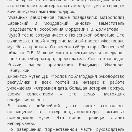
это позволяет заинтересовать молодые умы и сердца и
вручил музею памятный подарок.
Музейных работников также поздравили: митрополит
Саранский и Мордовский Зиновий; заместитель
Председателя Госсобрания Мордовии Н.В. Долматова.
Музей тесно сотрудничает с Пензенской областью. Это
вылилось в новый межрегиональный проект «Фестиваль
музейных практик». От имени губернатора Пензенской
области О.В. Мельниченко коллектив музея поздравил
советник губернатора, председатель Союза краеведов
России, нашей организации Владимир Иванович
Первушкин.
Директор музея Д.В. Фролов поблагодарил руководство
республики и всех гостей за интерес к работе
учреждения. «Огромная дата, большая история! Горжусь
своим коллективом – это семья настоящих
профессионалов!»
В рамках юбилейной даты также состоялось
посвящение в экскурсоводы-волонтеры активных
помощников музея. Эта новая традиция станет
непрерывной.
По завершении торжественной части руководитель