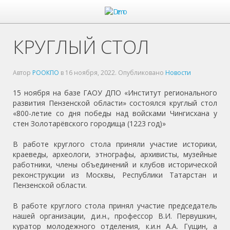
КРУГЛЫЙ СТОЛ
Автор
РООКПО
в
16 ноября, 2022
. Опубликовано
Новости
15 ноября на базе ГАОУ ДПО «Институт регионального
развития Пензенской области» состоялся круглый стол
«800-летие со дня победы над войсками Чингисхана у
стен Золотарёвского городища (1223 год)»
В работе круглого стола приняли участие историки,
краеведы, археологи, этнографы, архивисты, музейные
работники, члены объединений и клубов исторической
реконструкции из Москвы, Республики Татарстан и
Пензенской области.
В работе круглого стола принял участие председатель
нашей организации, д.и.н., профессор В.И. Первушкин,
куратор молодежного отделения, к.и.н А.А. Гущин, а