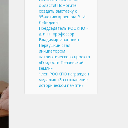
области! Помогите
создать выставку к
95‑летию краеведа В. И.
Лебедева!
Председатель РООКПО –
д. и. н., профессор
Владимир Иванович
Первушкин стал
инициатором
патриотического проекта
«Гордость Пензенской
земли»
Член РООКПО награждён
медалью «За сохранение
исторической памяти»