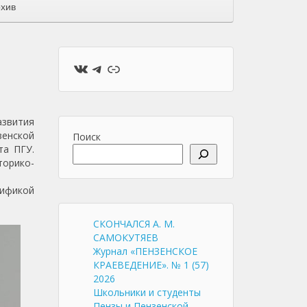
хив
ВКонтакте
Telegram
Ссылка
звития
зенской
Поиск
та ПГУ.
орико-
ификой
СКОНЧАЛСЯ А. М.
САМОКУТЯЕВ
Журнал «ПЕНЗЕНСКОЕ
КРАЕВЕДЕНИЕ». № 1 (57)
2026
Школьники и студенты
Пензы и Пензенской