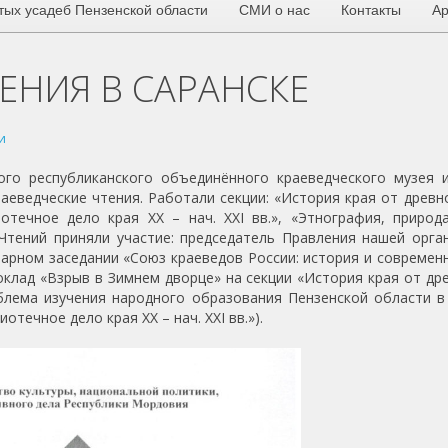
тых усадеб Пензенской области
СМИ о нас
Контакты
Ар
ЕНИЯ В САРАНСКЕ
и
кого республиканского объединённого краеведческого музея и
еведческие чтения. Работали секции: «История края от древн
отечное дело края XX – нач. ХХI вв.», «Этнография, природа
 Чтений приняли участие: председатель Правления нашей орга
енарном заседании «Союз краеведов России: история и современн
оклад «Взрыв в Зимнем дворце» на секции «История края от др
роблема изучения народного образования Пензенской области в
отечное дело края XX – нач. ХХI вв.»).