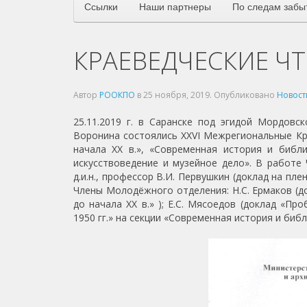
Ссылки
Наши партнеры
По следам забы
КРАЕВЕДЧЕСКИЕ ЧТ
Автор
РООКПО
в
25 ноября, 2019
. Опубликовано
Новост
25.11.2019 г. в Саранске под эгидой Мордовс
Воронина состоялись XXVI Межрегиональные Кра
начала ХХ в.», «Современная история и библи
искусствоведение и музейное дело». В работе
д.и.н., профессор В.И. Первушкин (доклад на пл
Члены Молодёжного отделения: Н.С. Ермаков (д
до начала ХХ в.» ); Е.С. Мясоедов (доклад «П
1950 гг.» на секции «Современная история и библи