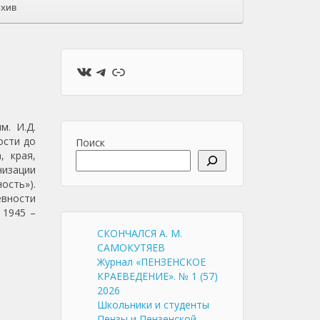
хив
ВКонтакте
Telegram
Ссылка
м. И.Д.
ости до
Поиск
, края,
низации
ость»).
евности
 1945 –
СКОНЧАЛСЯ А. М.
САМОКУТЯЕВ
Журнал «ПЕНЗЕНСКОЕ
КРАЕВЕДЕНИЕ». № 1 (57)
2026
Школьники и студенты
Пензы и Пензенской