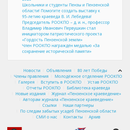
Школьники и студенты Пензы и Пензенской
области! Помогите создать выставку к
95‑летию краеведа В. И. Лебедева!
Председатель РООКПО – д. и. н., профессор
Владимир Иванович Первушкин стал
инициатором патриотического проекта
«Гордость Пензенской земли»
Член РООКПО награждён медалью «За
сохранение исторической памяти»
Новости
Объявления
80 лет Победы
Члены правления
Молодёжное отделение РООКПО
Галерея
Вступить в РООКПО
Устав РООКПО
Отчеты РООКПО
Библиотека краеведа
Новые издания
Журнал «Пензенское краеведение»
Авторам журнала «Пензенское краеведение»
Ссылки
Наши партнеры
По следам забытых усадеб Пензенской области
СМИ о нас
Контакты
Архив