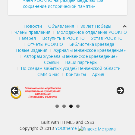
Член РООКПО награждён медалью «За
сохранение исторической памяти»
Новости
Объявления
80 лет Победы
Члены правления
Молодёжное отделение РООКПО
Галерея
Вступить в РООКПО
Устав РООКПО
Отчеты РООКПО
Библиотека краеведа
Новые издания
Журнал «Пензенское краеведение»
Авторам журнала «Пензенское краеведение»
Ссылки
Наши партнеры
По следам забытых усадеб Пензенской области
СМИ о нас
Контакты
Архив
Built with HTML5 and CSS3
Copyright © 2013
YOOtheme