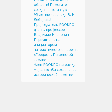
области! Помогите
создать выставку к
95‑летию краеведа В. И.
Лебедева!
Председатель РООКПО –
д. и. н., профессор
Владимир Иванович
Первушкин стал
инициатором
патриотического проекта
«Гордость Пензенской
земли»
Член РООКПО награждён
медалью «За сохранение
исторической памяти»