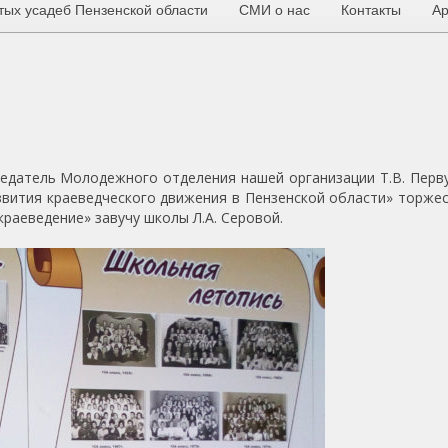
тых усадеб Пензенской области
СМИ о нас
Контакты
Ар
датель Молодежного отделения нашей организации Т.В. Перв
звития краеведческого движения в Пензенской области» торже
раеведение» завучу школы Л.А. Серовой.