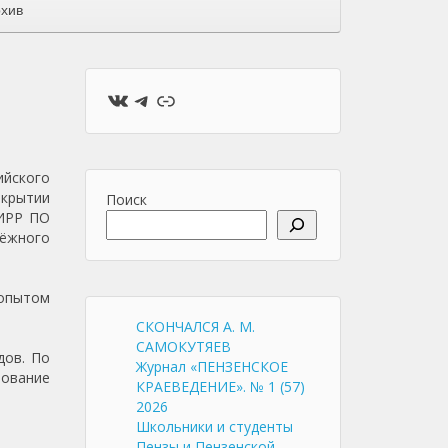
хив
ВКонтакте
Telegram
Ссылка
ийского
ткрытии
Поиск
 ИРР ПО
дёжного
 опытом
СКОНЧАЛСЯ А. М.
САМОКУТЯЕВ
дов. По
Журнал «ПЕНЗЕНСКОЕ
рование
КРАЕВЕДЕНИЕ». № 1 (57)
2026
Школьники и студенты
Пензы и Пензенской