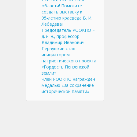
области! Помогите
создать выставку к
95‑летию краеведа В. И.
Лебедева!
Председатель РООКПО –
д. и. н., профессор
Владимир Иванович
Первушкин стал
инициатором
патриотического проекта
«Гордость Пензенской
земли»
Член РООКПО награждён
медалью «За сохранение
исторической памяти»