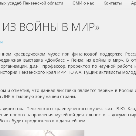
тых усадеб Пензенской области
СМИ о нас
Контакты
Ар
: ИЗ ВОЙНЫ В МИР»
ти
енном краеведческом музее при финансовой поддержке Росс
едвижная выставка «Донбасс – Пенза: из войны в мир». В о
организации, д.и.н., профессор, проректор по научной работе
ия истории Пензенского края ИРР ПО А.А. Гущин; активисты моло
вом и отметил, что данная выставка является первым в России
 ЛНР в тыловую зону нашей страны.
директора Пензенского краеведческого музея, к.и.н. В.Ю. Кла
лении нового направления музейной деятельности – документи
боты будет продолжено и в дальнейшем.