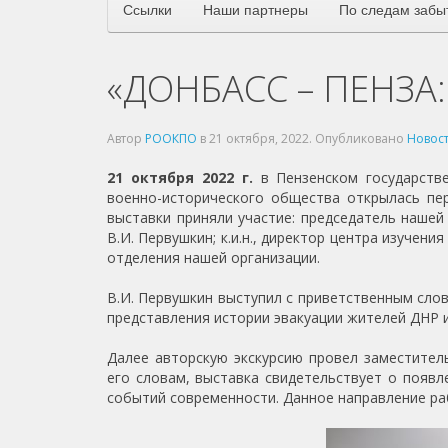
Ссылки
Наши партнеры
По следам забы
«ДОНБАСС – ПЕНЗА
Автор
РООКПО
в
21 октября, 2022
. Опубликовано
Новос
21 октября 2022 г.
в Пензенском государств
военно-исторического общества открылась пер
выставки приняли участие: председатель нашей 
В.И. Первушкин; к.и.н., директор центра изучен
отделения нашей организации.
В.И. Первушкин выступил с приветственным сло
представления истории эвакуации жителей ДНР и
Далее авторскую экскурсию провел заместитель 
его словам, выставка свидетельствует о появ
событий современности. Данное направление ра