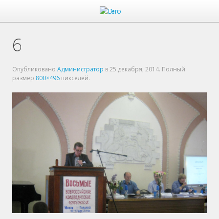
6
Опубликовано
Администратор
в
25 декабря, 2014
. Полный
размер
800×496
пикселей.