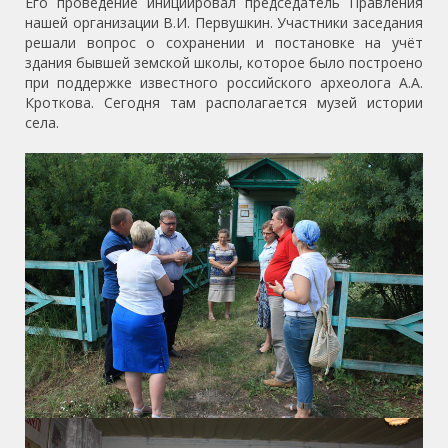
Его проведение инициировал председатель Правления
нашей организации В.И. Первушкин. Участники заседания
решали вопрос о сохранении и постановке на учёт
здания бывшей земской школы, которое было построено
при поддержке известного российского археолога А.А.
Кроткова. Сегодня там располагается музей истории
села.