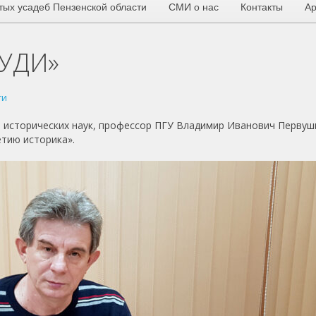
тых усадеб Пензенской области
СМИ о нас
Контакты
Ар
ЧУДИ»
ти
р исторических наук, профессор ПГУ Владимир Иванович Первуш
етию историка».