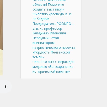
области! Помогите
создать выставку к
95‑летию краеведа В. И.
Лебедева!
Председатель РООКПО –
д. и. н., профессор
Владимир Иванович
Первушкин стал
инициатором
патриотического проекта
«Гордость Пензенской
земли»
Член РООКПО награждён
медалью «За сохранение
исторической памяти»