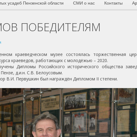
тых усадеб Пензенской области
СМИ о нас
Контакты
Ар
МОВ ПОБЕДИТЕЛЯМ
и
енном краеведческом музее состоялась торжественная цер
курса краеведов, работающих с молодёжью – 2020.
ручены Дипломы Российского исторического общества заве
нзе, д.и.н. С.В. Белоусовым.
сор В.И. Первушкин был награждён Дипломом II степени.