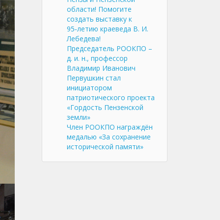
области! Помогите
создать выставку к
95‑летию краеведа В. И.
Лебедева!
Председатель РООКПО –
д. и. н., профессор
Владимир Иванович
Первушкин стал
инициатором
патриотического проекта
«Гордость Пензенской
земли»
Член РООКПО награждён
медалью «За сохранение
исторической памяти»