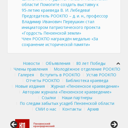
области! Помогите создать выставку к
95‑летию краеведа В. И. Лебедева!
Председатель РООКПО – д. и. н., профессор
Владимир Иванович Первушкин стал
инициатором патриотического проекта
«Гордость Пензенской земли»
Член РООКПО награждён медалью «За
сохранение исторической памяти»
Новости
Объявления
80 лет Победы
Члены правления
Молодёжное отделение РООКПО
Галерея
Вступить в РООКПО
Устав РООКПО
Отчеты РООКПО
Библиотека краеведа
Новые издания
Журнал «Пензенское краеведение»
Авторам журнала «Пензенское краеведение»
Ссылки
Наши партнеры
По следам забытых усадеб Пензенской области
СМИ о нас
Контакты
Архив