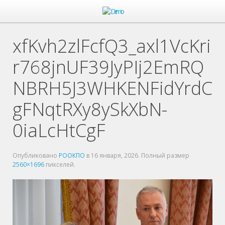
xfKvh2zlFcfQ3_axl1VcKri
r768jnUF39JyPIj2EmRQ
NBRH5J3WHKENFidYrdC
gFNqtRXy8ySkXbN-
0iaLcHtCgF
Опубликовано
РООКПО
в
16 января, 2026
. Полный размер
2560×1696
пикселей.