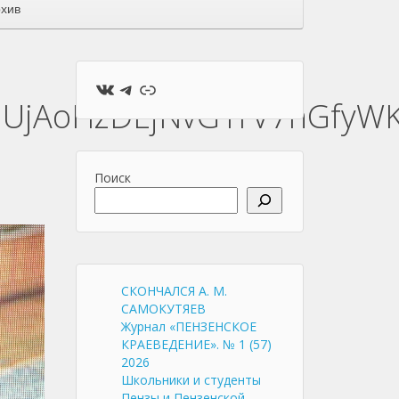
хив
ВКонтакте
Telegram
Ссылка
jUjAoHzDEjNvG1rV7hGfyWK
Поиск
СКОНЧАЛСЯ А. М.
САМОКУТЯЕВ
Журнал «ПЕНЗЕНСКОЕ
КРАЕВЕДЕНИЕ». № 1 (57)
2026
Школьники и студенты
Пензы и Пензенской