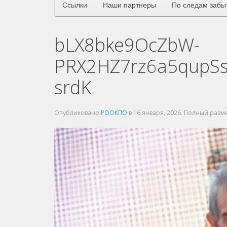
Ссылки
Наши партнеры
По следам забы
bLX8bke9OcZbW-
PRX2HZ7rz6a5qupSs
srdK
Опубликовано
РООКПО
в
16 января, 2026
. Полный разм