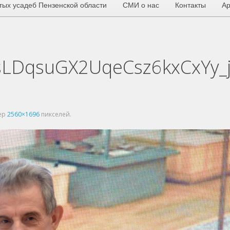
тых усадеб Пензенской области
СМИ о нас
Контакты
Ар
LDqsuGX2UqeCsz6kxCxYy_
ер
2560×1696
пикселей.