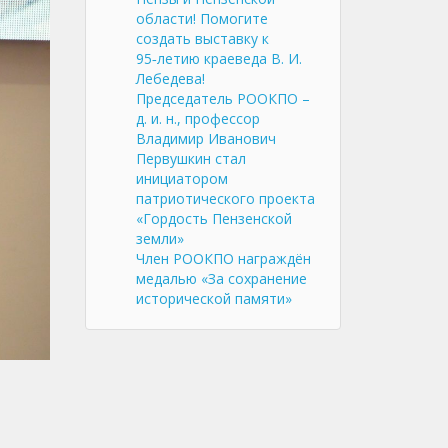
области! Помогите
создать выставку к
95‑летию краеведа В. И.
Лебедева!
Председатель РООКПО –
д. и. н., профессор
Владимир Иванович
Первушкин стал
инициатором
патриотического проекта
«Гордость Пензенской
земли»
Член РООКПО награждён
медалью «За сохранение
исторической памяти»